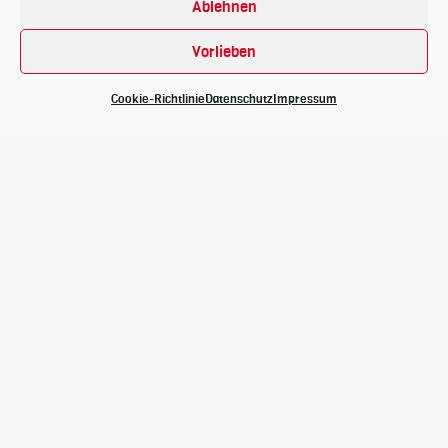
Ablehnen
Vorlieben
Cookie-Richtlinie
Datenschutz
Impressum
Geschichte
Sponsoringanfrage
Impressum
Datenschutz
AGB